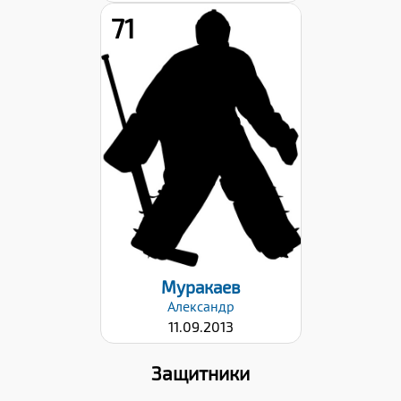
71
Рост:
147
Вес:
40
Хват клюшки:
Левый
Дата заявки:
22.09.2023
Муракаев
Александр
11.09.2013
Защитники