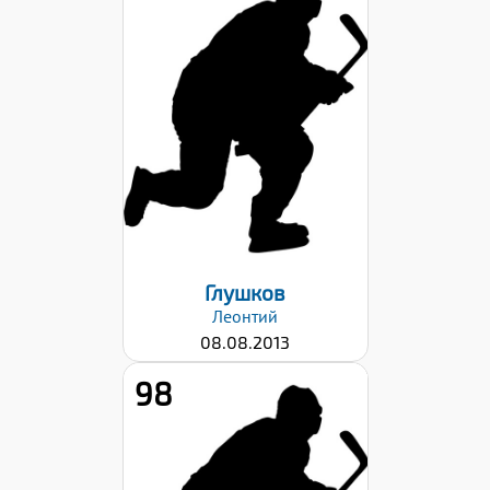
Рост:
143
Вес:
32
Хват клюшки:
Правый
Дата заявки:
22.09.2023
Глушков
Леонтий
08.08.2013
98
Рост:
143