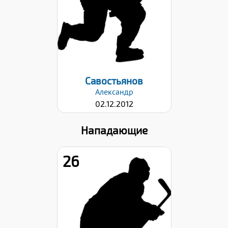
Хват клюшки:
Левый
Дата заявки:
22.09.2023
Савостьянов
Александр
02.12.2012
Нападающие
26
Рост:
140
Вес:
30