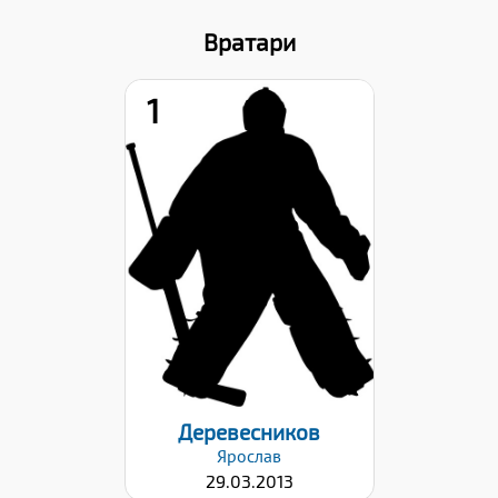
Вратари
1
Рост:
157
Вес:
57
Хват клюшки:
Левый
Дата заявки:
22.09.2023
Деревесников
Ярослав
29.03.2013