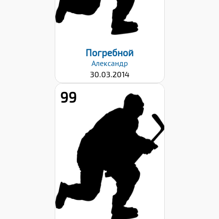
Дата заявки:
22.09.2023
Погребной
Александр
30.03.2014
99
Рост:
147
Вес:
38
Хват клюшки:
Правый
Дата заявки:
22.09.2023