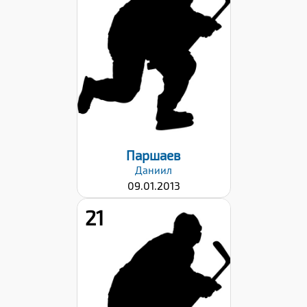
Вес:
32
Хват клюшки:
Левый
Дата заявки:
22.09.2023
Паршаев
Даниил
09.01.2013
21
Рост:
152
Вес:
45