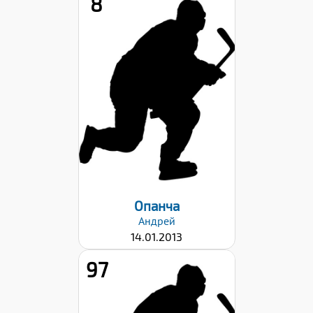
8
Рост:
147
Вес:
34
Хват клюшки:
Левый
Дата заявки:
22.09.2023
Опанча
Андрей
14.01.2013
97
Рост:
143