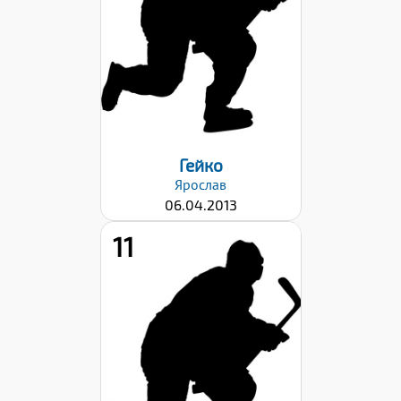
43
Хват клюшки:
Левый
Дата заявки:
22.09.2023
Гейко
Ярослав
06.04.2013
11
Рост:
147
Вес:
40
Хват клюшки:
Левый