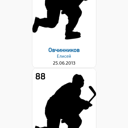
Хват клюшки:
Левый
Дата заявки:
22.09.2023
Овчинников
Елисей
25.06.2013
88
Рост:
143
Вес:
32
Хват клюшки:
Левый