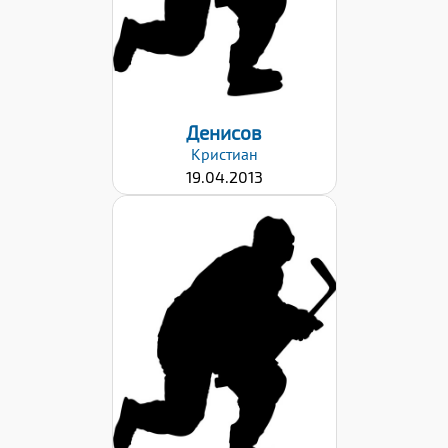
Правый
Дата заявки:
22.09.2023
Денисов
Кристиан
19.04.2013
Рост:
145
Вес:
37
Хват клюшки:
Левый
Дата заявки:
19.03.2024