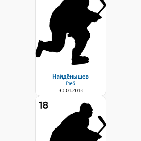
141
Вес:
32
Хват клюшки:
Левый
Дата заявки:
22.09.2023
Найдёнышев
Глеб
30.01.2013
18
Рост:
149
Вес:
40