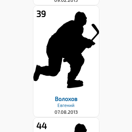
39
Рост:
140
Вес:
34
Хват клюшки:
Левый
Дата заявки:
22.09.2023
Волохов
Евгений
07.08.2013
44