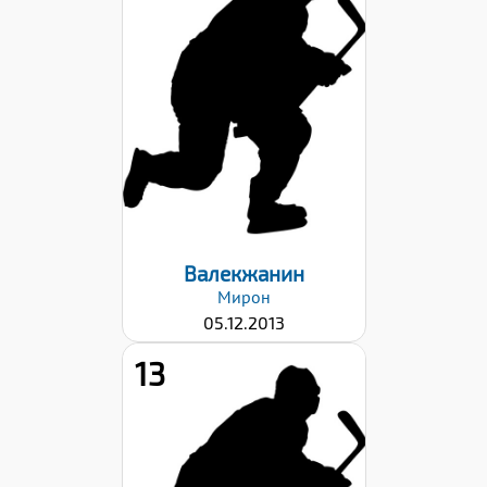
Рост:
138
Вес:
32
Хват клюшки:
Правый
Дата заявки:
22.09.2023
Валекжанин
Мирон
05.12.2013
13
Рост:
146
Вес: