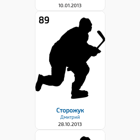
10.01.2013
89
Рост:
147
Вес:
37
Хват клюшки:
Левый
Дата заявки:
22.09.2023
Сторожук
Дмитрий
28.10.2013