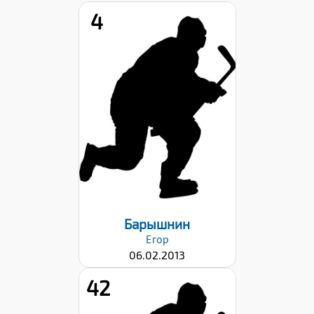
4
Рост:
140
Вес:
33
Хват клюшки:
Левый
Дата заявки:
22.09.2023
Барышнин
Егор
06.02.2013
42