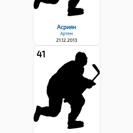
22.09.2023
Асриян
Артем
21.12.2013
41
Рост:
142
Вес:
35
Хват клюшки:
Левый
Дата заявки:
22.09.2023