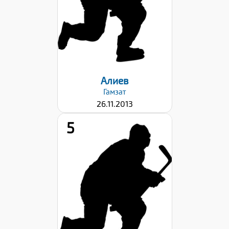
Хват клюшки:
Левый
Дата заявки:
22.09.2023
Алиев
Гамзат
26.11.2013
5
Рост:
141
Вес:
47
Хват клюшки:
Правый
Дата заявки: