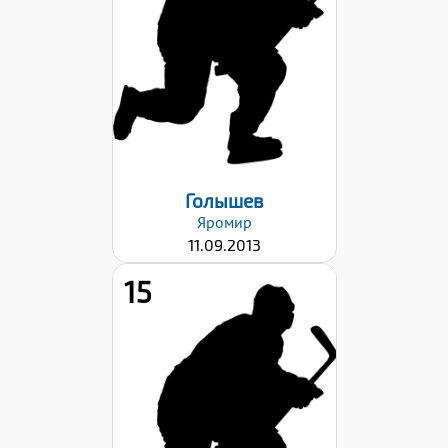
Вес:
38
Хват клюшки:
Правый
Дата заявки:
22.09.2023
Голышев
Яромир
11.09.2013
15
Рост:
142
Вес:
36
Хват клюшки: