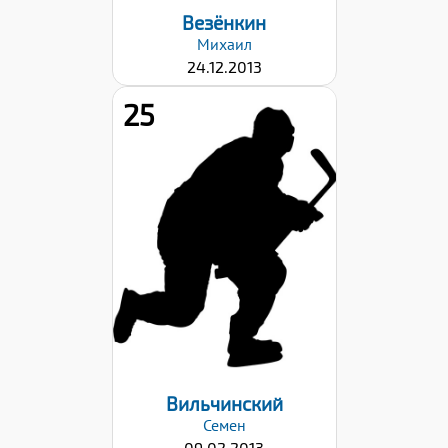
Везёнкин
Михаил
24.12.2013
25
Рост:
140
Вес:
31
Хват клюшки:
Левый
Дата заявки:
22.09.2023
Вильчинский
Семен
09.02.2013