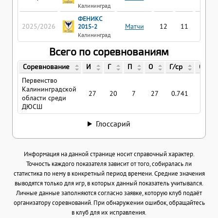
Калининград
ФЕНИКС
2025/2026
Матчи
12
11
5
2015-2
Калининград
Всего по соревнованиям
Соревнование
И
Г
П
О
Г/ср
О/ср
Первенство
Калининградской
27
20
7
27
0.741
1
области среди
ДЮСШ
Глоссарий
Информация на данной странице носит справочный характер.
Точность каждого показателя зависит от того, собиралась ли
статистика по нему в конкретный период времени. Средние значения
выводятся только для игр, в которых данный показатель учитывался.
Личные данные заполняются согласно заявке, которую клуб подаёт
организатору соревнований. При обнаружении ошибок, обращайтесь
в клуб для их исправления.