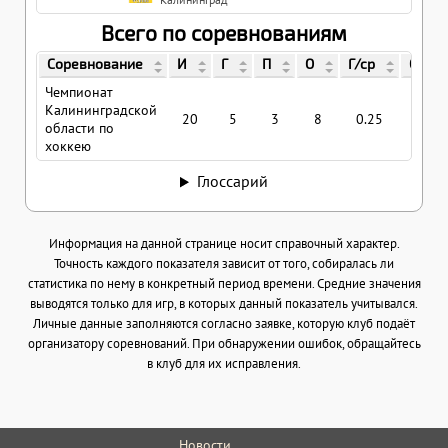
Всего по соревнованиям
Соревнование
И
Г
П
О
Г/ср
О/ср
Чемпионат
Калининградской
20
5
3
8
0.25
0.4
области по
хоккею
Глоссарий
Информация на данной странице носит справочный характер.
Точность каждого показателя зависит от того, собиралась ли
статистика по нему в конкретный период времени. Средние значения
выводятся только для игр, в которых данный показатель учитывался.
Личные данные заполняются согласно заявке, которую клуб подаёт
организатору соревнований. При обнаружении ошибок, обращайтесь
в клуб для их исправления.
Новости