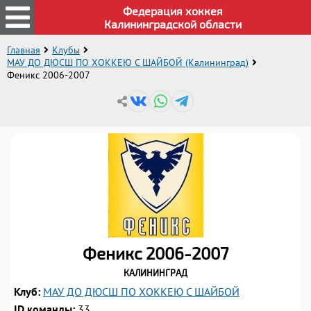
Федерация хоккея
Калининградской области
Главная
Клубы
МАУ ДО ДЮСШ ПО ХОККЕЮ С ШАЙБОЙ (Калининград)
Феникс 2006-2007
Феникс 2006-2007
Калининград
Клуб:
МАУ ДО ДЮСШ ПО ХОККЕЮ С ШАЙБОЙ
1
1
2
2
1
3
3
2
4
1
4
3
1
5
2
1
5
4
2
6
3
2
6
1
5
3
7
4
3
7
ID команды:
33