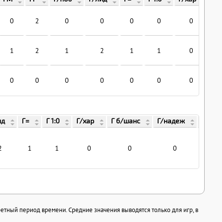
0
2
0
0
0
0
0
1
2
1
2
1
1
0
0
0
0
0
0
0
0
ид
Г=
Г 1:0
Г/хар
Г б/шанс
Г/надеж
Г/пв
2
1
1
0
0
0
0
ретный период времени. Средние значения выводятся только для игр, в