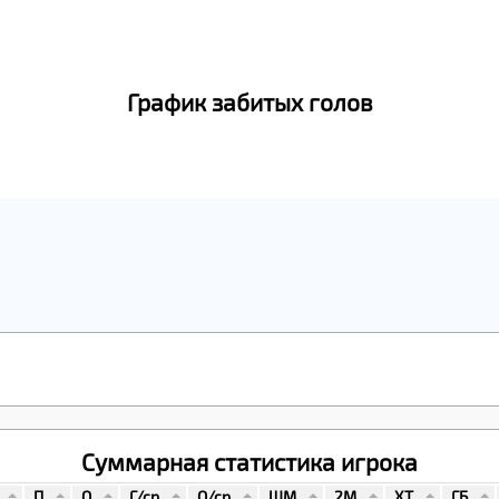
График забитых голов
Суммарная статистика игрока
П
О
Г/ср
О/ср
ШМ
2М
ХТ
ГБ