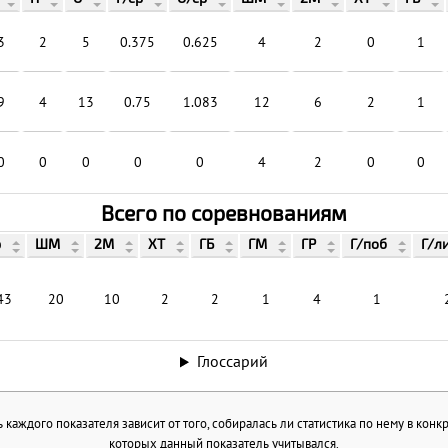
3
2
5
0.375
0.625
4
2
0
1
9
4
13
0.75
1.083
12
6
2
1
0
0
0
0
0
4
2
0
0
Всего по соревнованиям
р
ШМ
2М
ХТ
ГБ
ГМ
ГР
Г/поб
Г/л
43
20
10
2
2
1
4
1
Глоссарий
каждого показателя зависит от того, собиралась ли статистика по нему в конк
которых данный показатель учитывался.