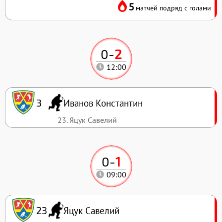
5
матчей подряд с голами
0
-
2
12:00
Иванов Константин
3
23. Яцук Савелий
0
-
1
09:00
Яцук Савелий
23