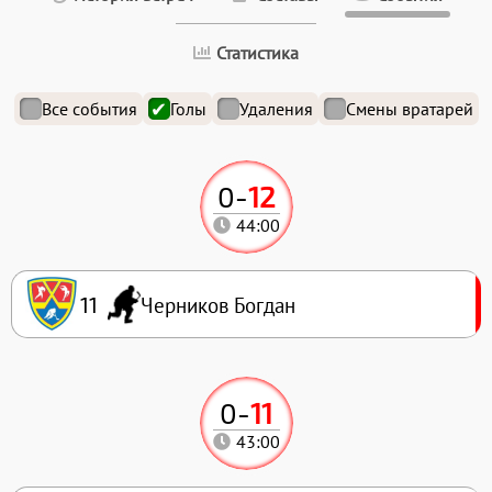
Статистика
Все события
Голы
Удаления
Смены вратарей
0
-
12
44:00
Черников Богдан
11
0
-
11
43:00