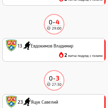
0
-
4
29:00
Евдокимов Владимир
13
2
матча подряд с голами
0
-
3
27:30
Яцук Савелий
23