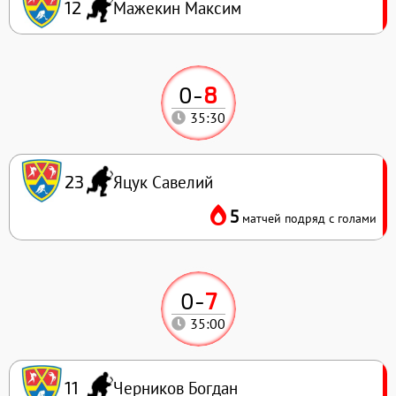
Мажекин Максим
12
0
-
8
35:30
Яцук Савелий
23
5
матчей подряд с голами
0
-
7
35:00
Черников Богдан
11