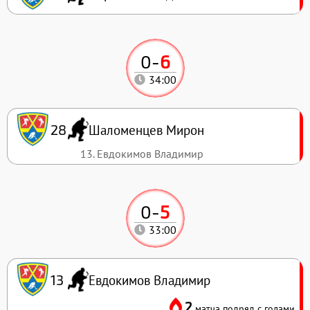
0
-
6
34:00
Шаломенцев Мирон
28
13. Евдокимов Владимир
0
-
5
33:00
Евдокимов Владимир
13
2
матча подряд с голами