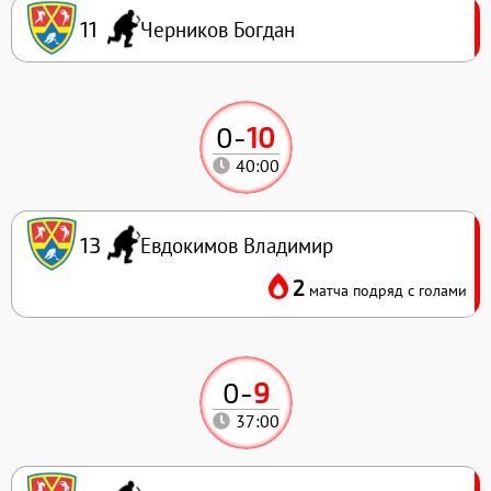
Черников Богдан
11
0
-
10
40:00
Евдокимов Владимир
13
2
матча подряд с голами
0
-
9
37:00