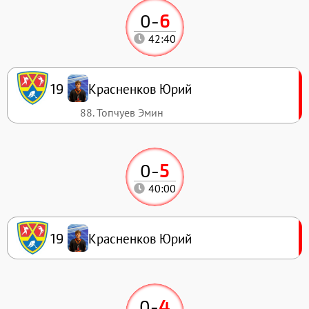
0
-
6
42:40
Красненков Юрий
19
88. Топчуев Эмин
0
-
5
40:00
Красненков Юрий
19
0
-
4