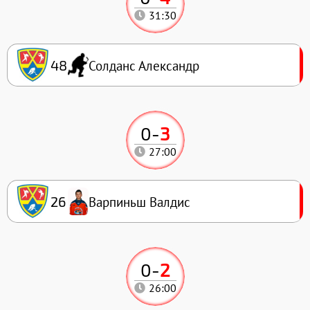
31:30
Солданс Александр
48
0
-
3
27:00
Варпиньш Валдис
26
0
-
2
26:00