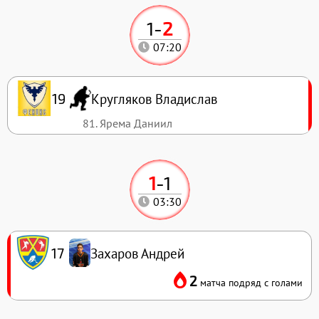
1
-
2
07:20
Кругляков Владислав
19
81. Ярема Даниил
1
-
1
03:30
Захаров Андрей
17
2
матча подряд с голами