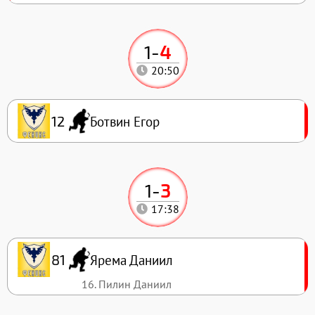
1
-
4
20:50
Ботвин Егор
12
1
-
3
17:38
Ярема Даниил
81
16. Пилин Даниил