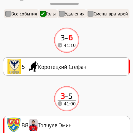
Все события
Голы
Удаления
Смены вратарей
3
-
6
41:10
Коротецкий Стефан
5
3
-
5
41:00
Топчуев Эмин
88