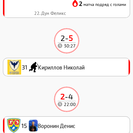
2
матча подряд с голами
22. Дун Феликс
2
-
5
30:27
Кириллов Николай
31
2
-
4
22:00
Воронин Денис
15