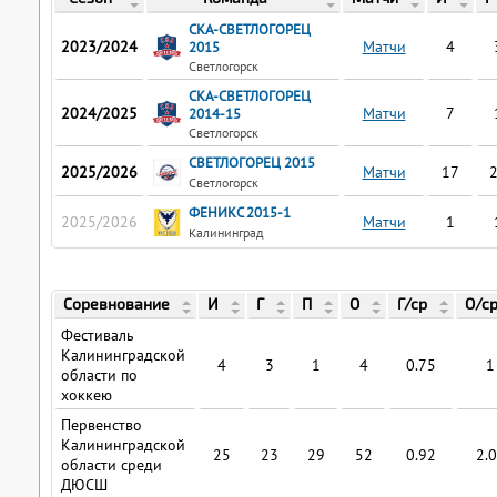
СКА-СВЕТЛОГОРЕЦ
2023/2024
Матчи
4
2015
Светлогорск
СКА-СВЕТЛОГОРЕЦ
2024/2025
Матчи
7
2014-15
Светлогорск
СВЕТЛОГОРЕЦ 2015
2025/2026
Матчи
17
Светлогорск
ФЕНИКС 2015-1
2025/2026
Матчи
1
Калининград
Соревнование
И
Г
П
О
Г/ср
О/с
Фестиваль
Калининградской
4
3
1
4
0.75
1
области по
хоккею
Первенство
Калининградской
25
23
29
52
0.92
2.
области среди
ДЮСШ