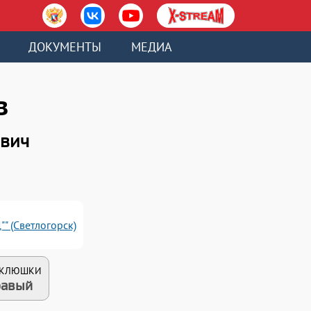
ДОКУМЕНТЫ
МЕДИА
в
евич
" (Светлогорск)
 КЛЮШКИ
авый