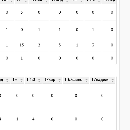
0
3
0
0
0
0
0
1
0
1
1
0
1
0
1
15
2
3
1
3
0
0
1
0
0
0
0
0
ид
Г=
Г 1:0
Г/хар
Г б/шанс
Г/надеж
Г/пв
0
0
0
0
0
0
0
4
1
4
0
0
0
0