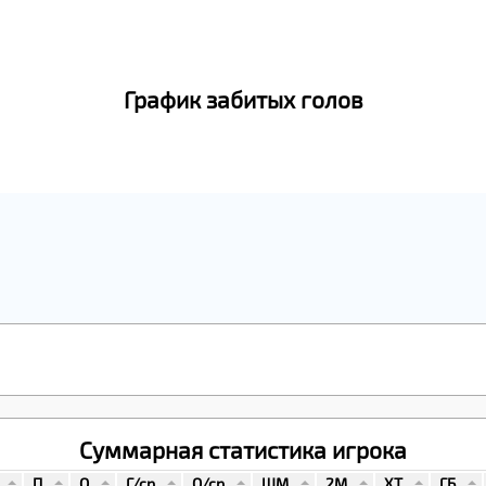
График забитых голов
Суммарная статистика игрока
П
О
Г/ср
О/ср
ШМ
2М
ХТ
ГБ