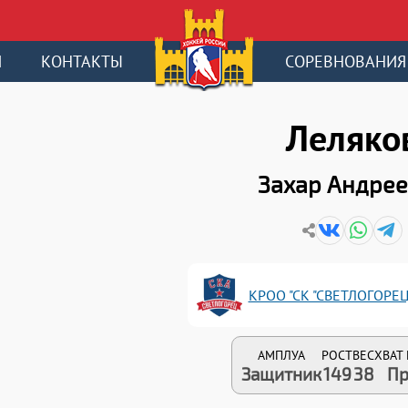
И
КОНТАКТЫ
СОРЕВНОВАНИЯ
Леляко
Захар Андре
КРОО "СК "СВЕТЛОГОРЕЦ"
АМПЛУА
РОСТ
ВЕС
ХВАТ
Защитник
149
38
Пр