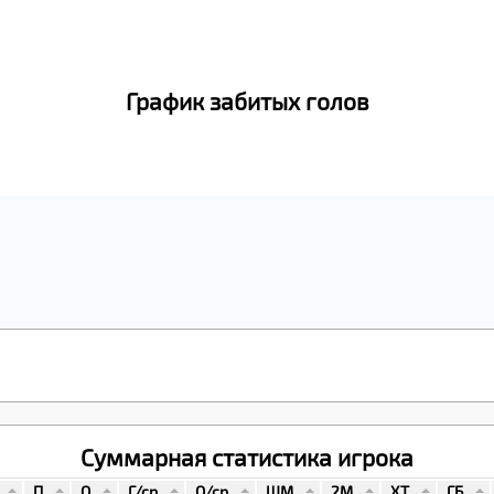
График забитых голов
Суммарная статистика игрока
П
О
Г/ср
О/ср
ШМ
2М
ХТ
ГБ