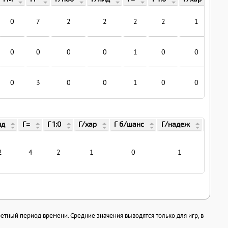
0
7
2
2
2
2
1
0
0
0
0
1
0
0
0
3
0
0
1
0
0
ид
Г=
Г 1:0
Г/хар
Г б/шанс
Г/надеж
Г/пв
2
4
2
1
0
1
0
ретный период времени. Средние значения выводятся только для игр, в