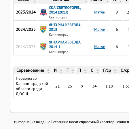
СКА-СВЕТЛОГОРЕЦ
2023/2024
Матчи
9
2014 (2013)
Светлогорск
ЯНТАРНАЯ ЗВЕЗДА
2024/2025
Матчи
6
2013
Калининград
ЯНТАРНАЯ ЗВЕЗДА
2024/2025
Матчи
6
2014-1
Калининград
Соревнование
И
Г
П
О
Г/ср
О/с
Первенство
Калининградской
21
25
9
34
1.19
1.6
области среди
ДЮСШ
Информация на данной странице носит справочный характер. Точность 