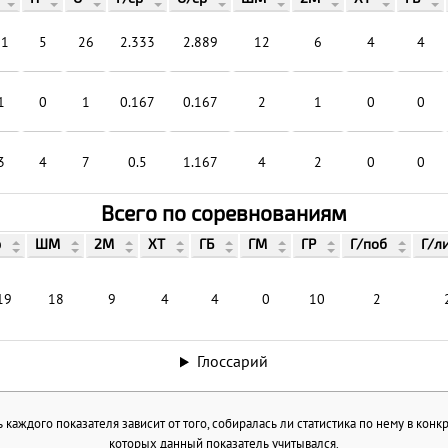
21
5
26
2.333
2.889
12
6
4
4
1
0
1
0.167
0.167
2
1
0
0
3
4
7
0.5
1.167
4
2
0
0
Всего по соревнованиям
р
ШМ
2М
ХТ
ГБ
ГМ
ГР
Г/поб
Г/л
19
18
9
4
4
0
10
2
Глоссарий
каждого показателя зависит от того, собиралась ли статистика по нему в конк
которых данный показатель учитывался.