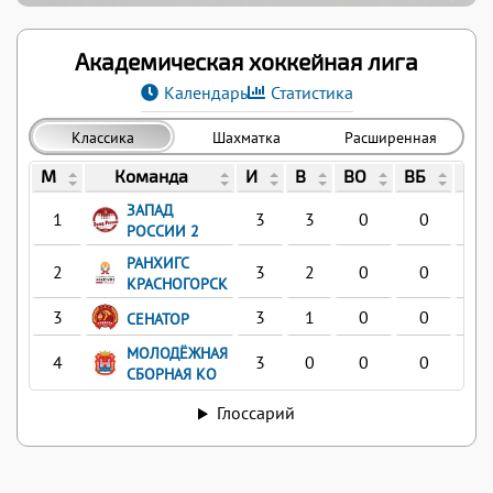
Академическая хоккейная лига
Календарь
Статистика
Классика
Шахматка
Расширенная
М
Команда
И
В
ВО
ВБ
ПБ
ЗАПАД
1
3
3
0
0
0
РОССИИ 2
РАНХИГС
2
3
2
0
0
0
КРАСНОГОРСК
3
3
1
0
0
0
СЕНАТОР
МОЛОДЁЖНАЯ
4
3
0
0
0
0
СБОРНАЯ КО
Глоссарий