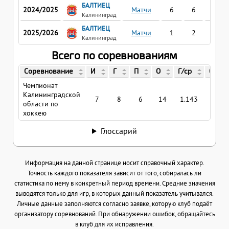
БАЛТИЕЦ
2024/2025
Матчи
6
6
6
Калининград
БАЛТИЕЦ
2025/2026
Матчи
1
2
0
Калининград
Всего по соревнованиям
Соревнование
И
Г
П
О
Г/ср
О/ср
Чемпионат
Калининградской
7
8
6
14
1.143
2
области по
хоккею
Глоссарий
Информация на данной странице носит справочный характер.
Точность каждого показателя зависит от того, собиралась ли
статистика по нему в конкретный период времени. Средние значения
выводятся только для игр, в которых данный показатель учитывался.
Личные данные заполняются согласно заявке, которую клуб подаёт
организатору соревнований. При обнаружении ошибок, обращайтесь
в клуб для их исправления.