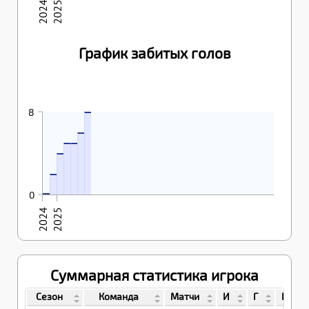
2024
2025
График забитых голов
07.12.2025
8
04.03.2025
8
07.02.2025
18.02.2025
6
22.01.2025
5
5
4
04.12.2024
2
30.11.2024
0
0
2024
2025
Суммарная статистика игрока
Сезон
Команда
Матчи
И
Г
П