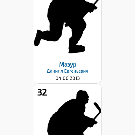
Вес:
53
Хват клюшки:
Левый
Дата заявки:
03.03.2026
Мазур
Даниил
Евгеньевич
04.06.2013
32
Рост:
166
Вес:
55
Хват клюшки: