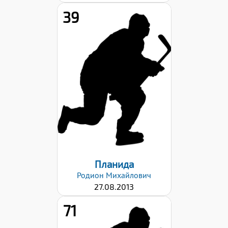
39
Рост:
144
Вес:
41
Хват клюшки:
Левый
Дата заявки:
03.03.2026
Планида
Родион
Михайлович
27.08.2013
71