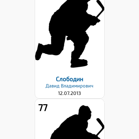
Рост:
142
Вес:
39
Хват клюшки:
Левый
Дата заявки:
03.03.2026
Слободин
Давид
Владимирович
12.07.2013
77
Рост:
154
Вес: