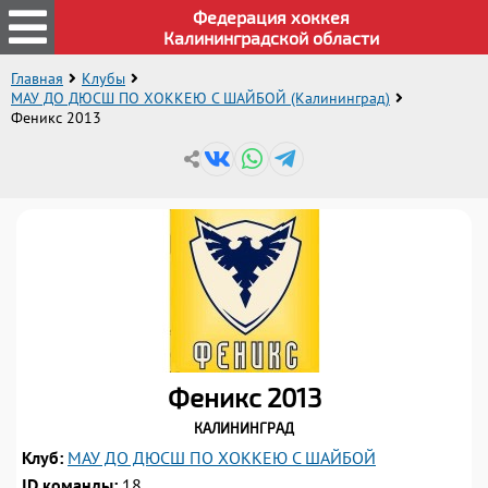
Федерация хоккея
Калининградской области
Главная
Клубы
МАУ ДО ДЮСШ ПО ХОККЕЮ С ШАЙБОЙ (Калининград)
Феникс 2013
Феникс 2013
Калининград
Клуб:
МАУ ДО ДЮСШ ПО ХОККЕЮ С ШАЙБОЙ
1
2
1
1
1
3
1
2
2
1
2
4
2
3
1
3
2
3
1
5
3
4
2
4
3
4
2
6
4
1
5
3
5
4
1
5
3
7
5
2
6
4
1
6
ID команды:
18