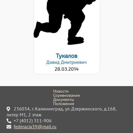
49
Хват клюшки:
Левый
Дата заявки:
03.03.2026
Тукалов
Давид
Дмитриевич
28.03.2014
Новости
Соревнования
Документы
Положения
236034, г. Калининград, ул. Дзержинского, д.168,
литер М1, 2 этаж
+7 (4012) 311-906
federacia39@mail.ru