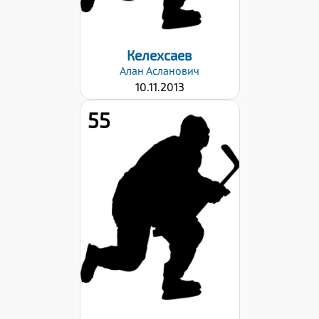
03.03.2026
Келехсаев
Алан
Асланович
10.11.2013
55
Рост:
147
Вес:
44
Хват клюшки:
Правый
Дата заявки:
03.03.2026