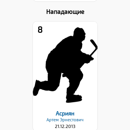
Нападающие
8
Рост:
147
Вес:
46
Хват клюшки:
Правый
Дата заявки:
03.03.2026
Асриян
Артем
Эрнестович
21.12.2013